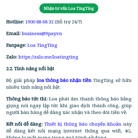
Nhận tư vấn Loa TingTing
Hotline:
1900 88 68 32
(Hỗ trợ 24/7)
Email:
business@9pay.vn
Fanpage:
Loa TingTing
Zalo:
https://zalo.me/loatingting
2.2. Tính năng nổi bật
Bộ giải pháp
loa thông báo nhận tiền
TingTing sở hữu
nhiều tính năng nổi bật:
Thông báo tức thì:
Loa phát âm thanh thông báo bằng
giọng nói ngay lập tức khi giao dịch thành công, giúp
người bán hàng dễ dàng xác nhận và theo dõi tiền về.
Kết nối dễ dàng:
Thiết bị thông báo chuyển khoản
này
dễ dàng kết nối mạng internet thông qua wifi, 4G,
không lo mất mạng trong quá trình sử dụng.