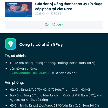
Các đơn vị Cổng thanh toán Uy Tín được
cấp phép tại Việt Nam
2026-04-14 17:50:59
Xem tất cả >
Công ty cổ phần 9Pay
Trụ sở chính:
TT1-12 Khu đô thị Phùng Khoang, Phường Thanh Xuân, Hà Nội
Liên hệ văn phòng:
02422289999
-
0382942368
(Giờ hành chính)
Văn phòng:
Hà Nội
: Tầng 2, Toà Tây Hà, 19 Tố Hữu, Thanh Xuân, Hà Nội
Đà Nẵng
: Tầng 5 Trung tâm Tài chính Quốc tế Việt Nam (IFC), Như
Nguyệt, Hải Châu, Đà Nẵng
Hồ Chí Minh
: Tầng 2 tòa Agrex, 58 Võ Văn Tần, Xuân Hòa, Hồ Chí