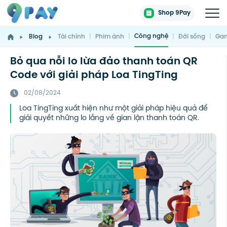
Shop 9Pay
Công nghệ
Blog
Tài chính
|
Phim ảnh
|
|
Đời sống
|
Gam
Bỏ qua nỗi lo lừa đảo thanh toán QR
Code với giải pháp Loa TingTing
02/08/2024
Loa TingTing xuất hiện như một giải pháp hiệu quả để
giải quyết những lo lắng về gian lận thanh toán QR.