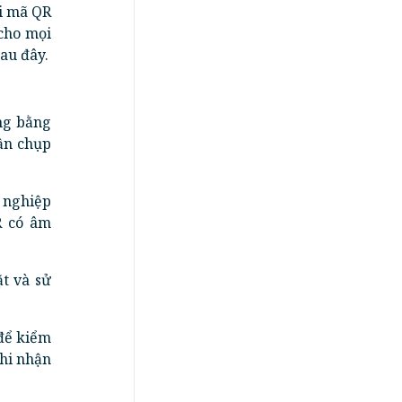
ới mã QR
cho mọi
au đây.
ng bằng
ần chụp
 nghiệp
R có âm
ặt và sử
để kiểm
ghi nhận