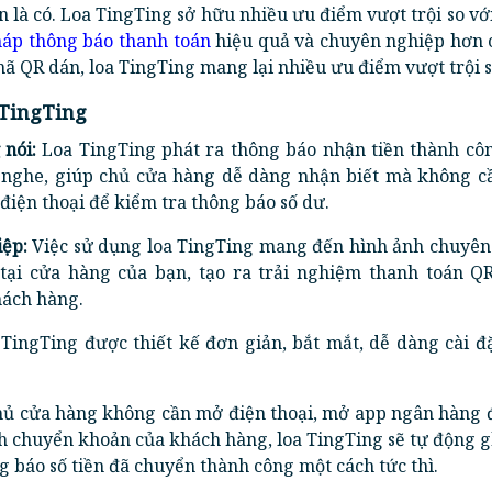
ắn là có. Loa TingTing sở hữu nhiều ưu điểm vượt trội so v
háp thông báo thanh toán
hiệu quả và chuyên nghiệp hơn 
mã QR dán, loa TingTing mang lại nhiều ưu điểm vượt trội s
 TingTing
 nói:
Loa TingTing phát ra thông báo nhận tiền thành cô
ễ nghe, giúp chủ cửa hàng dễ dàng nhận biết mà không c
iện thoại để kiểm tra thông báo số dư.
iệp:
Việc sử dụng loa TingTing mang đến hình ảnh chuyên
tại cửa hàng của bạn, tạo ra trải nghiệm thanh toán Q
hách hàng.
TingTing được thiết kế đơn giản, bắt mắt, dễ dàng cài đ
ủ cửa hàng không cần mở điện thoại, mở app ngân hàng 
ch chuyển khoản của khách hàng, loa TingTing sẽ tự động 
g báo số tiền đã chuyển thành công một cách tức thì.