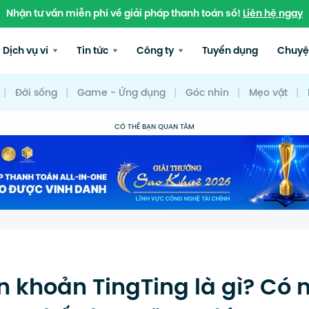
Nhận tư vấn miễn phí về giải pháp thanh toán số!
Liên hệ ngay
Dịch vụ ví
Tin tức
Công ty
Tuyển dụng
Chuyệ
|
Đời sống
|
Game - Ứng dụng
|
Góc nhìn
|
Mẹo vặt
|
CÓ THỂ BẠN QUAN TÂM
 khoản TingTing là gì? Có 