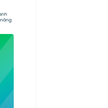
hanh
 nâng