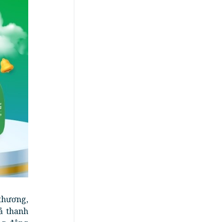
thương,
ả thanh