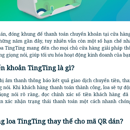
án, đóng khung để thanh toán chuyển khoản tại cửa hàng
hững năm gần đây, tuy nhiên vẫn còn một số hạn chế nhấ
loa TingTing mang đến cho mọi chủ cửa hàng giải pháp th
ng giọng nói, giúp tối ưu hóa hoạt động kinh doanh của bạ
ển khoản TingTing là gì?
 bị âm thanh thông báo kết quả giao dịch chuyển tiền, th
 nói. Khi khách hàng thanh toán thành công, loa sẽ tự độ
iọng nói rõ ràng, đọc chính xác số tiền khách hàng đã
án xác nhận trạng thái thanh toán một cách nhanh chón
ng loa TingTing thay thế cho mã QR dán?