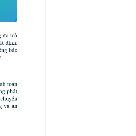
 đã trở
t định.
ông báo
n.
anh toán
ng phát
 chuyển
g và an