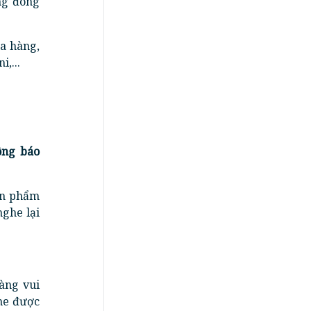
ng đông
a hàng,
,...
ông báo
ản phẩm
nghe lại
àng vui
he được