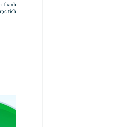
h thanh
ược tích