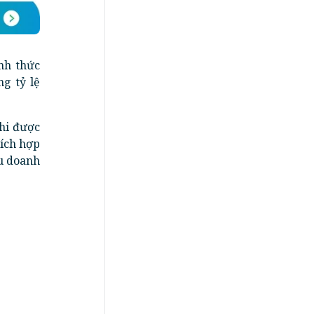
nh thức
g tỷ lệ
hi được
tích hợp
ều doanh