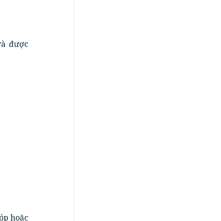
và được
góp hoặc