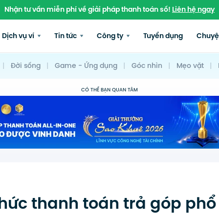
Nhận tư vấn miễn phí về giải pháp thanh toán số!
Liên hệ ngay
Dịch vụ ví
Tin tức
Công ty
Tuyển dụng
Chuyệ
|
Đời sống
|
Game - Ứng dụng
|
Góc nhìn
|
Mẹo vặt
|
CÓ THỂ BẠN QUAN TÂM
hức thanh toán trả góp phổ