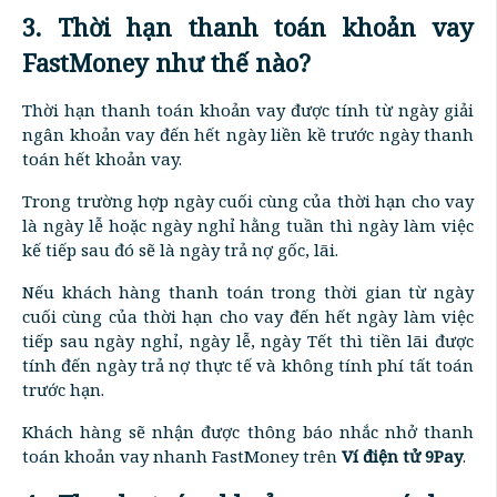
3. Thời hạn thanh toán khoản vay
FastMoney như thế nào?
Thời hạn thanh toán khoản vay được tính từ ngày giải
ngân khoản vay đến hết ngày liền kề trước ngày thanh
toán hết khoản vay.
Trong trường hợp ngày cuối cùng của thời hạn cho vay
là ngày lễ hoặc ngày nghỉ hằng tuần thì ngày làm việc
kế tiếp sau đó sẽ là ngày trả nợ gốc, lãi.
Nếu khách hàng thanh toán trong thời gian từ ngày
cuối cùng của thời hạn cho vay đến hết ngày làm việc
tiếp sau ngày nghỉ, ngày lễ, ngày Tết thì tiền lãi được
tính đến ngày trả nợ thực tế và không tính phí tất toán
trước hạn.
Khách hàng sẽ nhận được thông báo nhắc nhở thanh
toán khoản vay nhanh FastMoney trên
Ví điện tử 9Pay
.