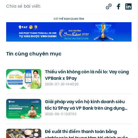
Chia sẻ bài viết:
CÓ THỂ BẠN QUAN TÂM
Tin cùng chuyên mục
Thiếu vốn không còn là nỗi lo: Vay cùng
VPBank x 9Pay
2026-07-30 14:40:20
Giải pháp vay vốn hộ kinh doanh siêu
tốc từ 9Pay và VP Bank trên ứng dụng
2026-06-11 13:37:53
Loa TingTing
Đề xuất thí điểm thanh toán bằng