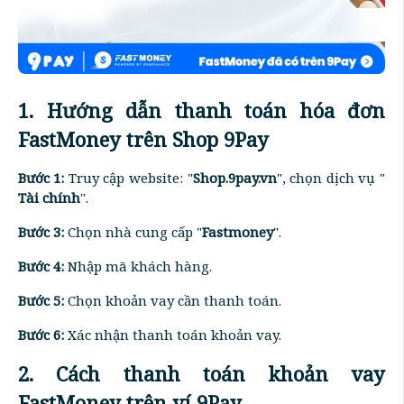
1. Hướng dẫn thanh toán hóa đơn
FastMoney trên Shop 9Pay
Bước 1:
Truy cập website: "
Shop.9pay.vn
", chọn dịch vụ "
Tài chính
".
Bước 3:
Chọn nhà cung cấp "
Fastmoney
".
Bước 4:
Nhập mã khách hàng.
Bước 5:
Chọn khoản vay cần thanh toán.
Bước 6:
Xác nhận thanh toán khoản vay.
2. Cách thanh toán khoản vay
FastMoney trên ví 9Pay