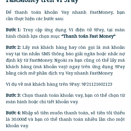
Để thanh toán khoản Vay nhanh FastMoney, bạn
cần thực hiện các bước sau:
Bước 1:
Truy cập ứng dụng Ví điện tử 9Pay, tại màn
hình chính lựa chọn mục
“Thanh toán Fast Money”
Bước 2:
Lấy mã khách hàng hay còn gọi là mã khoản
vay tại tin nhắn SMS thông báo giải ngân hoặc nhắc nợ
định kỳ từ FastMoney. Ngoài ra bạn cũng có thể lấy mã
khách hàng (mã khoản vay) ngay trên ứng dụng 9Pay
bằng cách mở phần dịch vụ Vay nhanh FastMoney.
Ví dụ về mã khách hàng trên 9Pay: 9P21121602123
Bước 3:
Chọn thanh toán khoản vay, bạn có thể chọn từ
màn hình hoặc chi tiết khoản vay.
Bước 4:
Nhập số tiền muốn thanh toán, số tiền tối thiểu
là 30.000đ và bạn có thể thanh toán nhiều lần cho một
khoản vay.