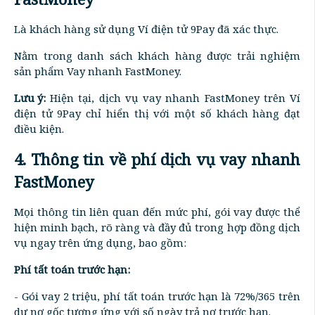
Là khách hàng sử dụng Ví điện tử 9Pay đã xác thực.
Nằm trong danh sách khách hàng được trải nghiệm
sản phẩm Vay nhanh FastMoney.
Lưu ý:
Hiện tại, dịch vụ vay nhanh FastMoney trên Ví
điện tử 9Pay chỉ hiển thị với một số khách hàng đạt
điều kiện.
4. Thông tin về phí dịch vụ vay nhanh
FastMoney
Mọi thông tin liên quan đến mức phí, gói vay được thể
hiện minh bạch, rõ ràng và đầy đủ trong hợp đồng dịch
vụ ngay trên ứng dụng, bao gồm:
Phí tất toán trước hạn:
- Gói vay 2 triệu, phí tất toán trước hạn là 72%/365 trên
dư nợ gốc tương ứng với số ngày trả nợ trước hạn.