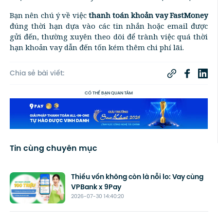
Bạn nên chú ý về việc
thanh toán khoản vay FastMoney
đúng thời hạn dựa vào các tin nhắn hoặc email được
gửi đến, thường xuyên theo dõi để trành việc quá thời
hạn khoản vay dẫn đến tốn kém thêm chi phí lãi.
Chia sẻ bài viết:
CÓ THỂ BẠN QUAN TÂM
Tin cùng chuyên mục
Thiếu vốn không còn là nỗi lo: Vay cùng
VPBank x 9Pay
2026-07-30 14:40:20