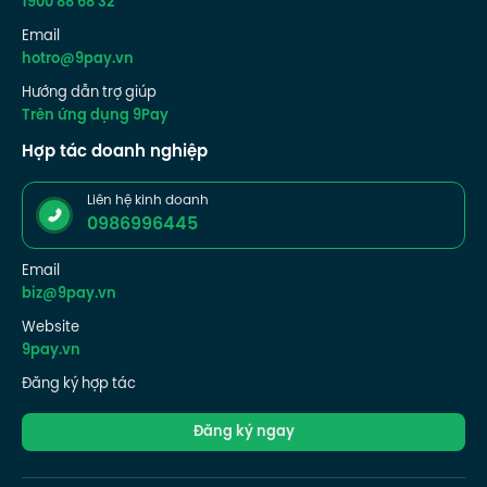
1900 88 68 32
Email
hotro@9pay.vn
Hướng dẫn trợ giúp
Trên ứng dụng 9Pay
Hợp tác doanh nghiệp
Liên hệ kinh doanh
0986996445
Email
biz@9pay.vn
Website
9pay.vn
Đăng ký hợp tác
Đăng ký ngay