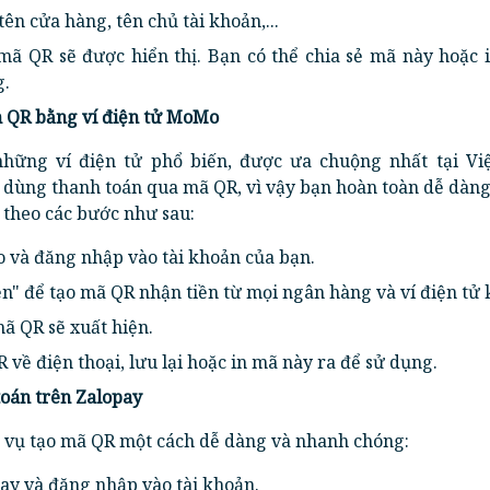
ên cửa hàng, tên chủ tài khoản,...
ã QR sẽ được hiển thị. Bạn có thể chia sẻ mã này hoặc i
g.
n QR bằng ví điện tử MoMo
hững ví điện tử phổ biến, được ưa chuộng nhất tại Vi
 dùng thanh toán qua mã QR, vì vậy bạn hoàn toàn dễ dàng
theo các bước như sau:
và đăng nhập vào tài khoản của bạn.
" để tạo mã QR nhận tiền từ mọi ngân hàng và ví điện tử 
ã QR sẽ xuất hiện.
 về điện thoại, lưu lại hoặc in mã này ra để sử dụng.
toán trên Zalopay
 vụ tạo mã QR một cách dễ dàng và nhanh chóng:
y và đăng nhập vào tài khoản.