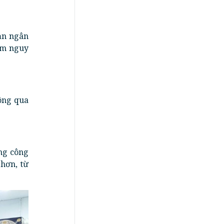
ản ngân
ảm nguy
hông qua
ng công
hơn, từ