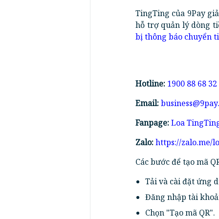
TingTing của 9Pay gi
hỗ trợ quản lý dòng ti
bị thông báo chuyển t
Hotline:
1900 88 68 32
Email:
business@9pay
Fanpage:
Loa TingTin
Zalo:
https://zalo.me/l
Các bước để tạo mã Q
Tải và cài đặt ứng 
Đăng nhập tài khoả
Chọn "Tạo mã QR".