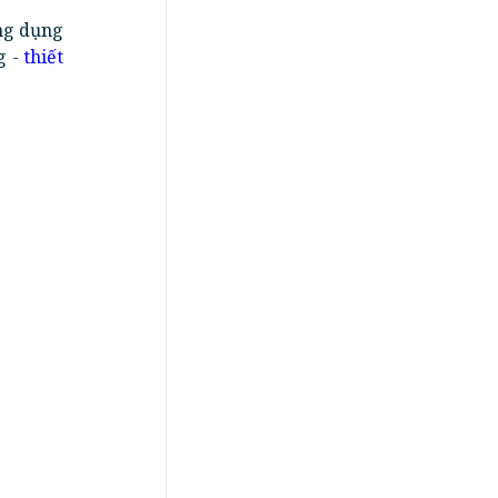
ng dụng
g -
thiết