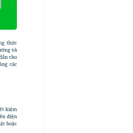
ng thức
hướng và
dẫn cho
ằng các
iết kiệm
ên điện
mặt hoặc