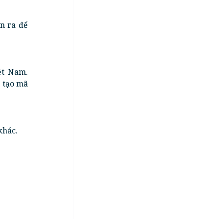
n ra để
ệt Nam.
 tạo mã
khác.