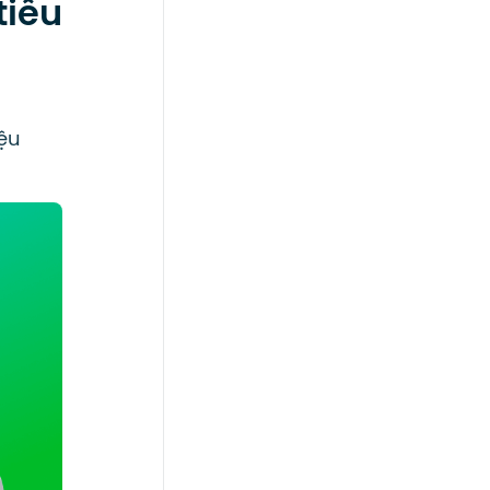
tiểu
ệu