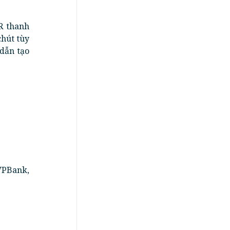
R thanh
chút tùy
dẫn tạo
VPBank,