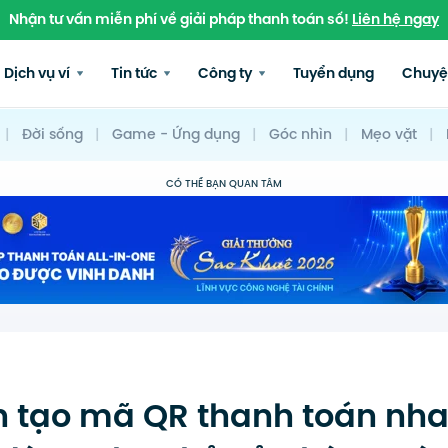
Nhận tư vấn miễn phí về giải pháp thanh toán số!
Liên hệ ngay
Dịch vụ ví
Tin tức
Công ty
Tuyển dụng
Chuyệ
|
Đời sống
|
Game - Ứng dụng
|
Góc nhìn
|
Mẹo vặt
|
CÓ THỂ BẠN QUAN TÂM
 tạo mã QR thanh toán nh