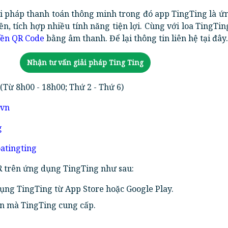
ải pháp thanh toán thông minh trong đó app TingTing là ứ
ền, tích hợp nhiều tính năng tiện lợi. Cùng với loa TingTin
iền QR Code
bằng âm thanh. Để lại thông tin liên hệ tại đây.
Nhận tư vấn giải pháp Ting Ting
(Từ 8h00 - 18h00; Thứ 2 - Thứ 6)
.vn
g
oatingting
R trên ứng dụng TingTing như sau:
dụng TingTing từ App Store hoặc Google Play.
n mà TingTing cung cấp.