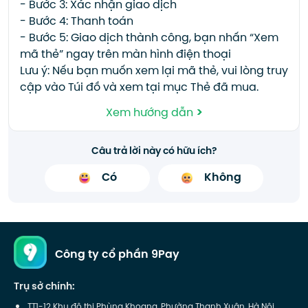
- Bước 3: Xác nhận giao dịch
- Bước 4: Thanh toán
- Bước 5: Giao dịch thành công, bạn nhấn “Xem
mã thẻ” ngay trên màn hình điện thoại
Lưu ý: Nếu bạn muốn xem lại mã thẻ, vui lòng truy
cập vào Túi đồ và xem tại mục Thẻ đã mua.
>
Xem hướng dẫn
Câu trả lời này có hữu ích?
Có
Không
Công ty cổ phần 9Pay
Trụ sở chính:
TT1-12 Khu đô thị Phùng Khoang, Phường Thanh Xuân, Hà Nội