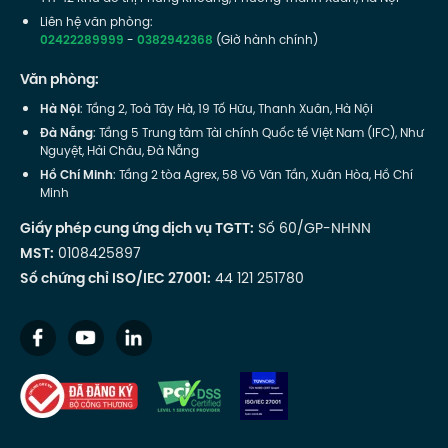
Liên hệ văn phòng:
02422289999
-
0382942368
(Giờ hành chính)
Văn phòng:
Hà Nội
: Tầng 2, Toà Tây Hà, 19 Tố Hữu, Thanh Xuân, Hà Nội
Đà Nẵng
: Tầng 5 Trung tâm Tài chính Quốc tế Việt Nam (IFC), Như
Nguyệt, Hải Châu, Đà Nẵng
Hồ Chí Minh
: Tầng 2 tòa Agrex, 58 Võ Văn Tần, Xuân Hòa, Hồ Chí
Minh
Giấy phép cung ứng dịch vụ TGTT:
Số 60/GP-NHNN
MST:
0108425897
Số chứng chỉ ISO/IEC 27001:
44 121 251780