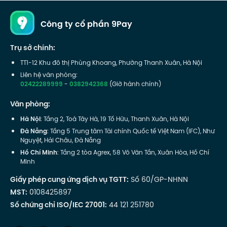
Công ty cổ phần 9Pay
Trụ sở chính:
TT1-12 Khu đô thị Phùng Khoang, Phường Thanh Xuân, Hà Nội
Liên hệ văn phòng:
02422289999
-
0382942368
(Giờ hành chính)
Văn phòng:
Hà Nội
: Tầng 2, Toà Tây Hà, 19 Tố Hữu, Thanh Xuân, Hà Nội
Đà Nẵng
: Tầng 5 Trung tâm Tài chính Quốc tế Việt Nam (IFC), Như
Nguyệt, Hải Châu, Đà Nẵng
Hồ Chí Minh
: Tầng 2 tòa Agrex, 58 Võ Văn Tần, Xuân Hòa, Hồ Chí
Minh
Giấy phép cung ứng dịch vụ TGTT:
Số 60/GP-NHNN
MST:
0108425897
Số chứng chỉ ISO/IEC 27001:
44 121 251780