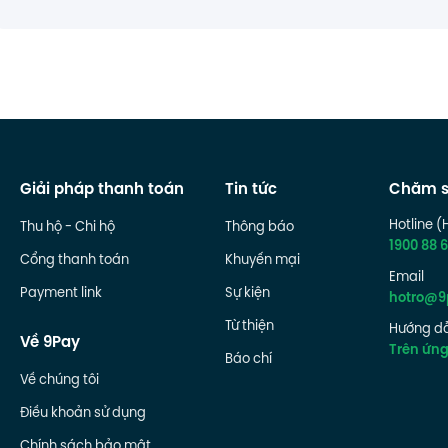
Giải pháp thanh toán
Tin tức
Chăm s
Hotline (
Thu hộ - Chi hộ
Thông báo
1900 88 6
Cổng thanh toán
Khuyến mại
Email
Payment link
Sự kiện
hotro@9
Từ thiện
Hướng dẫ
Về 9Pay
Trên ứn
Báo chí
Về chúng tôi
Điều khoản sử dụng
Chính sách bảo mật