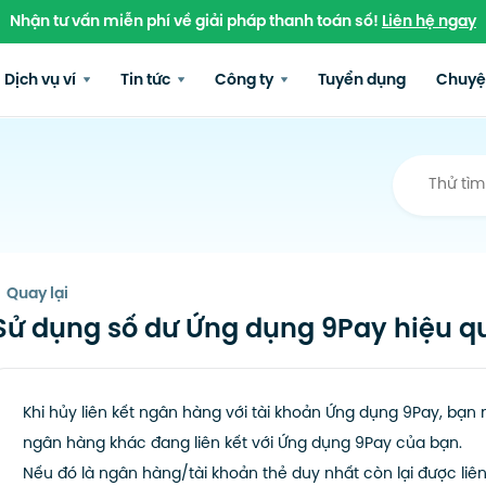
Nhận tư vấn miễn phí về giải pháp thanh toán số!
Liên hệ ngay
Dịch vụ ví
Tin tức
Công ty
Tuyển dụng
Chuyệ
Quay lại
Sử dụng số dư Ứng dụng 9Pay hiệu q
Khi hủy liên kết ngân hàng với tài khoản Ứng dụng 9Pay, bạn 
ngân hàng khác đang liên kết với Ứng dụng 9Pay của bạn.
Nếu đó là ngân hàng/tài khoản thẻ duy nhất còn lại được liê