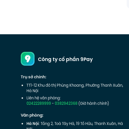
Công ty cổ phần 9Pay
Trụ sở chính:
TT1-12 Khu đô thị Phùng Khoang, Phường Thanh Xuân,
Hà Nội
Liên hệ văn phòng:
02422289999
-
0382942368
(Giờ hành chính)
Văn phòng:
Hà Nội
: Tầng 2, Toà Tây Hà, 19 Tố Hữu, Thanh Xuân, Hà