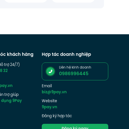
óc khách hàng
Hợp tác doanh nghiệp
Hỗ trợ 24/7)
Liên hệ kinh doanh
8 32
0986996445
pay.vn
Email
biz@9pay.vn
n trợ giúp
g dụng 9Pay
Website
9pay.vn
Đăng ký hợp tác