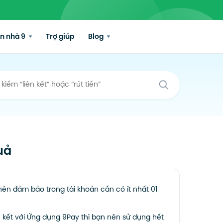
n nhà 9
Trợ giúp
Blog
uả
nên đảm bảo trong tài khoản cần có ít nhất 01
n kết với Ứng dụng 9Pay thì bạn nên sử dụng hết