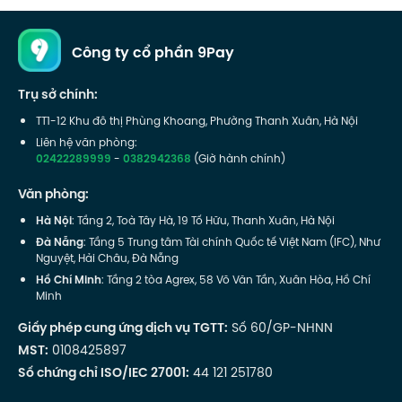
Công ty cổ phần 9Pay
Trụ sở chính:
TT1-12 Khu đô thị Phùng Khoang, Phường Thanh Xuân, Hà Nội
Liên hệ văn phòng:
02422289999
-
0382942368
(Giờ hành chính)
Văn phòng:
Hà Nội
: Tầng 2, Toà Tây Hà, 19 Tố Hữu, Thanh Xuân, Hà Nội
Đà Nẵng
: Tầng 5 Trung tâm Tài chính Quốc tế Việt Nam (IFC), Như
Nguyệt, Hải Châu, Đà Nẵng
Hồ Chí Minh
: Tầng 2 tòa Agrex, 58 Võ Văn Tần, Xuân Hòa, Hồ Chí
Minh
Giấy phép cung ứng dịch vụ TGTT:
Số 60/GP-NHNN
MST:
0108425897
Số chứng chỉ ISO/IEC 27001:
44 121 251780