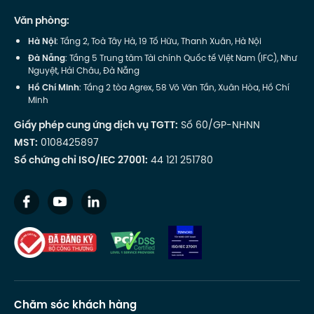
Văn phòng:
Hà Nội
: Tầng 2, Toà Tây Hà, 19 Tố Hữu, Thanh Xuân, Hà Nội
Đà Nẵng
: Tầng 5 Trung tâm Tài chính Quốc tế Việt Nam (IFC), Như
Nguyệt, Hải Châu, Đà Nẵng
Hồ Chí Minh
: Tầng 2 tòa Agrex, 58 Võ Văn Tần, Xuân Hòa, Hồ Chí
Minh
Giấy phép cung ứng dịch vụ TGTT:
Số 60/GP-NHNN
MST:
0108425897
Số chứng chỉ ISO/IEC 27001:
44 121 251780
Chăm sóc khách hàng