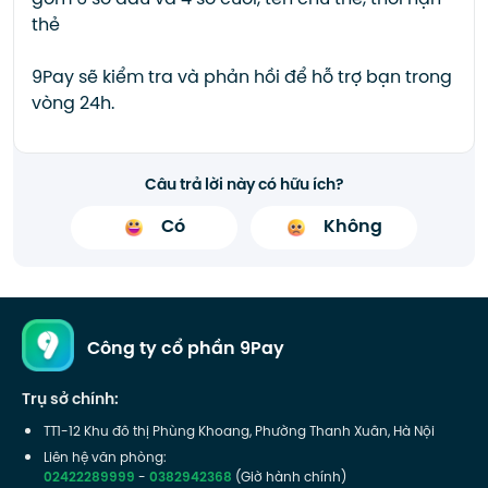
gồm 6 số đầu và 4 số cuối, tên chủ thẻ, thời hạn
thẻ
9Pay sẽ kiểm tra và phản hồi để hỗ trợ bạn trong
vòng 24h.
Câu trả lời này có hữu ích?
Có
Không
Công ty cổ phần 9Pay
Trụ sở chính:
TT1-12 Khu đô thị Phùng Khoang, Phường Thanh Xuân, Hà Nội
Liên hệ văn phòng:
02422289999
-
0382942368
(Giờ hành chính)