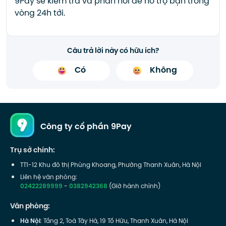
9Pay sẽ kiểm tra và phản hồi để hỗ trợ bạn trong
vòng 24h tới.
Câu trả lời này có hữu ích?
Có
Không
Công ty cổ phần 9Pay
Trụ sở chính:
TT1-12 Khu đô thị Phùng Khoang, Phường Thanh Xuân, Hà Nội
Liên hệ văn phòng:
02422289999
-
0382942368
(Giờ hành chính)
Văn phòng:
Hà Nội
: Tầng 2, Toà Tây Hà, 19 Tố Hữu, Thanh Xuân, Hà Nội