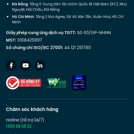
Đà Nẵng
: Tầng 5 Trung tâm Tài chính Quốc tế Việt Nam (IFC), Như
Nguyệt, Hải Châu, Đà Nẵng
Hồ Chí Minh
: Tầng 2 tòa Agrex, 58 Võ Văn Tần, Xuân Hòa, Hồ Chí
Minh
Giấy phép cung ứng dịch vụ TGTT:
Số 60/GP-NHNN
MST:
0108425897
Số chứng chỉ ISO/IEC 27001:
44 121 251780
Chăm sóc khách hàng
Hotline (Hỗ trợ 24/7)
1900 88 68 32