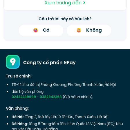
>
Xem hướng dẫn
Câu trả lời này có hữu ích?
Có
Không
Công ty cổ phần 9Pay
Trụ sở chính:
TT1-12 Khu đô thị Phùng Khoang, Phường Thanh Xuân, Hà Nội
Liên hệ văn phòng:
02422289999
-
0382942368
(Giờ hành chính)
Văn phòng:
Hà Nội
: Tầng 2, Toà Tây Hà, 19 Tố Hữu, Thanh Xuân, Hà Nội
Đà Nẵng
: Tầng 5 Trung tâm Tài chính Quốc tế Việt Nam (IFC), Như
Nguyệt, Hải Châu, Đà Nẵng