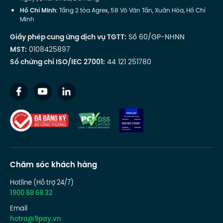
Hồ Chí Minh
: Tầng 2 tòa Agrex, 58 Võ Văn Tần, Xuân Hòa, Hồ Chí
Minh
Giấy phép cung ứng dịch vụ TGTT:
Số 60/GP-NHNN
MST:
0108425897
Số chứng chỉ ISO/IEC 27001:
44 121 251780
Chăm sóc khách hàng
Hotline (Hỗ trợ 24/7)
1900 88 68 32
Email
hotro@9pay.vn