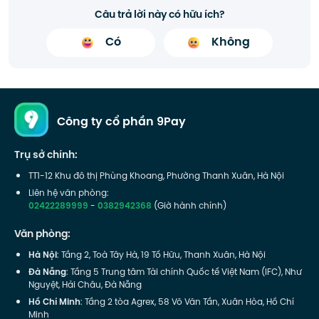
Câu trả lời này có hữu ích?
Có
Không
Công ty cổ phần 9Pay
Trụ sở chính:
TT1-12 Khu đô thị Phùng Khoang, Phường Thanh Xuân, Hà Nội
Liên hệ văn phòng:
02422289999
-
0382942368
(Giờ hành chính)
Văn phòng:
Hà Nội
: Tầng 2, Toà Tây Hà, 19 Tố Hữu, Thanh Xuân, Hà Nội
Đà Nẵng
: Tầng 5 Trung tâm Tài chính Quốc tế Việt Nam (IFC), Như
Nguyệt, Hải Châu, Đà Nẵng
Hồ Chí Minh
: Tầng 2 tòa Agrex, 58 Võ Văn Tần, Xuân Hòa, Hồ Chí
Minh