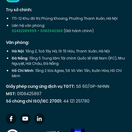
Trụ sở chính:
TT1-12 Khu đô thị Phùng Khoang, Phường Thanh Xuân, Hà Nội
Liên hệ văn phòng:
02422289999
-
0382942368
(Giờ hành chính)
Văn phòng:
Hà Nội
: Tầng 2, Toà Tây Hà, 19 Tố Hữu, Thanh Xuân, Hà Nội
Đà Nẵng
: Tầng 5 Trung tâm Tài chính Quốc tế Việt Nam (IFC), Như
Nguyệt, Hải Châu, Đà Nẵng
Hồ Chí Minh
: Tầng 2 tòa Agrex, 58 Võ Văn Tần, Xuân Hòa, Hồ Chí
Minh
Giấy phép cung ứng dịch vụ TGTT:
Số 60/GP-NHNN
MST:
0108425897
Số chứng chỉ ISO/IEC 27001:
44 121 251780