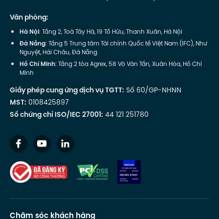
Văn phòng:
Hà Nội
: Tầng 2, Toà Tây Hà, 19 Tố Hữu, Thanh Xuân, Hà Nội
Đà Nẵng
: Tầng 5 Trung tâm Tài chính Quốc tế Việt Nam (IFC), Như
Nguyệt, Hải Châu, Đà Nẵng
Hồ Chí Minh
: Tầng 2 tòa Agrex, 58 Võ Văn Tần, Xuân Hòa, Hồ Chí
Minh
Giấy phép cung ứng dịch vụ TGTT:
Số 60/GP-NHNN
MST:
0108425897
Số chứng chỉ ISO/IEC 27001:
44 121 251780
Chăm sóc khách hàng