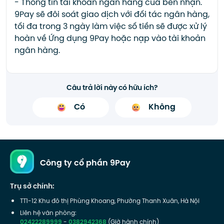
- Thông tin tài khoản ngân hàng của bên nhận.
9Pay sẽ đôi soát giao dịch với đối tác ngân hàng,
tối đa trong 3 ngày làm việc số tiền sẽ được xử lý
hoàn về Ứng dụng 9Pay hoặc nạp vào tài khoản
ngân hàng.
Câu trả lời này có hữu ích?
Có
Không
Công ty cổ phần 9Pay
Trụ sở chính:
TT1-12 Khu đô thị Phùng Khoang, Phường Thanh Xuân, Hà Nội
Liên hệ văn phòng:
02422289999
-
0382942368
(Giờ hành chính)