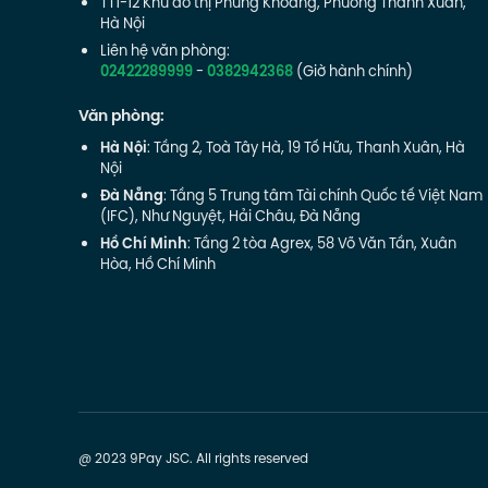
TT1-12 Khu đô thị Phùng Khoang, Phường Thanh Xuân,
Hà Nội
Liên hệ văn phòng:
02422289999
-
0382942368
(Giờ hành chính)
Văn phòng:
Hà Nội
: Tầng 2, Toà Tây Hà, 19 Tố Hữu, Thanh Xuân, Hà
Nội
Đà Nẵng
: Tầng 5 Trung tâm Tài chính Quốc tế Việt Nam
(IFC), Như Nguyệt, Hải Châu, Đà Nẵng
Hồ Chí Minh
: Tầng 2 tòa Agrex, 58 Võ Văn Tần, Xuân
Hòa, Hồ Chí Minh
@ 2023 9Pay JSC. All rights reserved