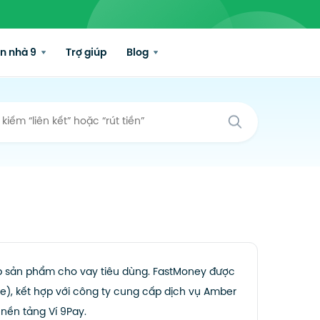
n nhà 9
Trợ giúp
Blog
ấp sản phẩm cho vay tiêu dùng. FastMoney được
ce), kết hợp với công ty cung cấp dịch vụ Amber
nền tảng Ví 9Pay.