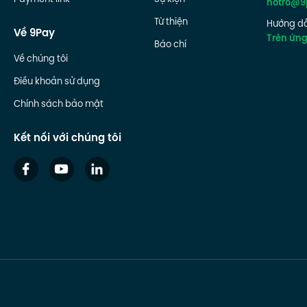
Payment link
Sự kiện
hotro@9
Từ thiện
Hướng dẫ
Về 9Pay
Trên ứn
Báo chí
Về chúng tôi
Điều khoản sử dụng
Chính sách bảo mật
Kết nối với chúng tôi