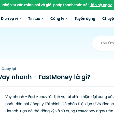
Nhận tư vấn miễn phí về giải pháp thanh toán số!
Liên hệ ngay
Dịch vụ ví
Tin tức
Công ty
Tuyển dụng
Chuyệ
Quay lại
Vay nhanh - FastMoney là gì?
Vay nhanh - FastMoney là dịch vụ tài chính hiện đại cung c
phát triển bởi Công ty Tài chính Cổ phần Điện lực (EVN Finan
Fintech. Bạn có thể đăng ký và sử dụng FastMoney ngay trên 