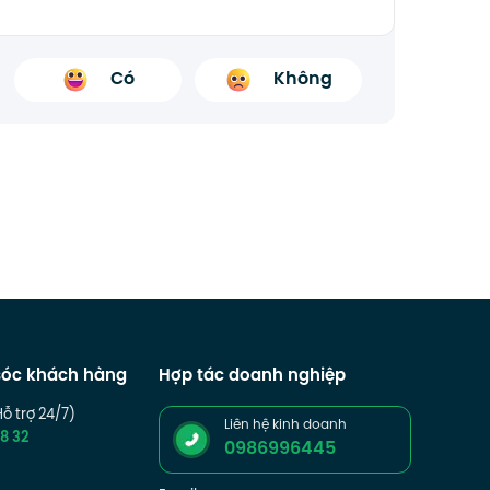
Có
Không
óc khách hàng
Hợp tác doanh nghiệp
Hỗ trợ 24/7)
Liên hệ kinh doanh
8 32
0986996445