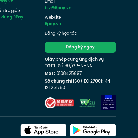
pay.vn
Email
biz@9pay.vn
n trợ giúp
g dụng 9Pay
Website
9pay.vn
Đăng ký hợp tác
Đăng ký ngay
Giấy phép cung ứng dịch vụ
TGTT:
Số 60/GP-NHNN
MST:
0108425897
Số chứng chỉ ISO/IEC 27001:
44
121 251780