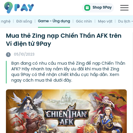
Shop 9Pay
Game - Ứng dụng
 nghệ
|
Đời sống
|
|
Góc nhìn
|
Mẹo vặt
|
Du lịch 
Mua thẻ Zing nạp Chiến Thần AFK trên
Ví điện tử 9Pay
05/10/2023
Bạn đang có nhu cầu mua thẻ Zing để nạp Chiến Thần
AFK? Hãy nhanh tay nắm lấy ưu đãi khi mua thẻ Zing
qua 9Pay có thể nhận chiết khấu cực hấp dẫn. Xem
ngay cách mua thẻ dưới đây.