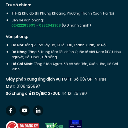
Trụ sở chính:
TT1-12 Khu đô thị Phùng Khoang, Phường Thanh Xuân, Hà Nội
Liên hệ văn phòng:
02422289999
-
0382942368
(Giờ hành chính)
Văn phòng:
Hà Nội
: Tầng 2, Toà Tây Hà, 19 Tố Hữu, Thanh Xuân, Hà Nội
Đà Nẵng
: Tầng 5 Trung tâm Tài chính Quốc tế Việt Nam (IFC), Như
Nguyệt, Hải Châu, Đà Nẵng
Hồ Chí Minh
: Tầng 2 tòa Agrex, 58 Võ Văn Tần, Xuân Hòa, Hồ Chí
Minh
Giấy phép cung ứng dịch vụ TGTT:
Số 60/GP-NHNN
MST:
0108425897
Số chứng chỉ ISO/IEC 27001:
44 121 251780