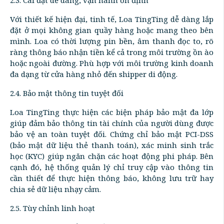
2.3. Cài đặt dễ dàng, vận hành ổn định
Với thiết kế hiện đại, tinh tế, Loa TingTing dễ dàng lắp
đặt ở mọi không gian quầy hàng hoặc mang theo bên
mình. Loa có thời lượng pin bền, âm thanh đọc to, rõ
ràng thông báo nhận tiền kể cả trong môi trường ồn ào
hoặc ngoài đường. Phù hợp với môi trường kinh doanh
đa dạng từ cửa hàng nhỏ đến shipper di động.
2.4. Bảo mật thông tin tuyệt đối
Loa TingTing thực hiện các biện pháp bảo mật đa lớp
giúp đảm bảo thông tin tài chính của người dùng được
bảo vệ an toàn tuyệt đối. Chứng chỉ bảo mật PCI-DSS
(bảo mật dữ liệu thẻ thanh toán), xác minh sinh trắc
học (KYC) giúp ngăn chặn các hoạt động phi pháp. Bên
cạnh đó, hệ thống quản lý chỉ truy cập vào thông tin
cần thiết để thực hiện thông báo, không lưu trữ hay
chia sẻ dữ liệu nhạy cảm.
2.5. Tùy chỉnh linh hoạt