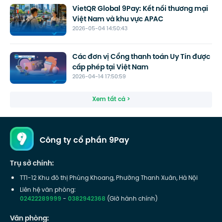
VietQR Global 9Pay: Kết nối thương mại
Việt Nam và khu vực APAC
2026-05-04 14:50:43
Các đơn vị Cổng thanh toán Uy Tín được
cấp phép tại Việt Nam
2026-04-14 17:50:59
Xem tất cả >
Công ty cổ phần 9Pay
Trụ sở chính:
TT1-12 Khu đô thị Phùng Khoang, Phường Thanh Xuân, Hà Nội
Liên hệ văn phòng:
02422289999
-
0382942368
(Giờ hành chính)
Văn phòng: