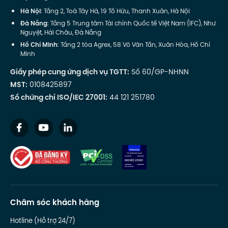
Hà Nội
: Tầng 2, Toà Tây Hà, 19 Tố Hữu, Thanh Xuân, Hà Nội
Đà Nẵng
: Tầng 5 Trung tâm Tài chính Quốc tế Việt Nam (IFC), Như
Nguyệt, Hải Châu, Đà Nẵng
Hồ Chí Minh
: Tầng 2 tòa Agrex, 58 Võ Văn Tần, Xuân Hòa, Hồ Chí
Minh
Giấy phép cung ứng dịch vụ TGTT:
Số 60/GP-NHNN
MST:
0108425897
Số chứng chỉ ISO/IEC 27001:
44 121 251780
Chăm sóc khách hàng
Hotline (Hỗ trợ 24/7)