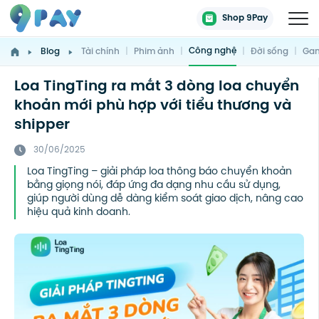
Shop 9Pay
Công nghệ
Blog
Tài chính
|
Phim ảnh
|
|
Đời sống
|
Gam
Loa TingTing ra mắt 3 dòng loa chuyển
khoản mới phù hợp với tiểu thương và
shipper
30/06/2025
Loa TingTing – giải pháp loa thông báo chuyển khoản
bằng giọng nói, đáp ứng đa dạng nhu cầu sử dụng,
giúp người dùng dễ dàng kiểm soát giao dịch, nâng cao
hiệu quả kinh doanh.