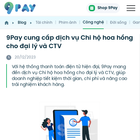
Shop 9Pay
Công nghệ
Blog
Tài chính
|
Phim ảnh
|
|
Đời sống
|
Gam
9Pay cung cấp dịch vụ Chi hộ hoa hồng
cho đại lý và CTV
20/12/2023
Với hệ thống thanh toán điện tử hiện đại, 9Pay mang
đến dịch vụ Chi hộ hoa hồng cho đại lý và CTV, giúp
doanh nghiệp tiết kiệm thời gian, chi phí và nâng cao
trải nghiệm khách hàng.