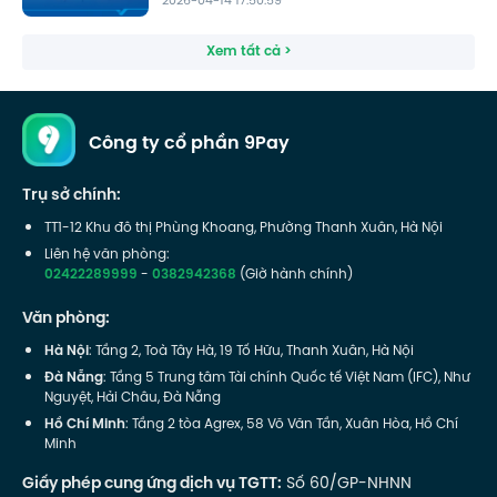
2026-04-14 17:50:59
Xem tất cả >
Công ty cổ phần 9Pay
Trụ sở chính:
TT1-12 Khu đô thị Phùng Khoang, Phường Thanh Xuân, Hà Nội
Liên hệ văn phòng:
02422289999
-
0382942368
(Giờ hành chính)
Văn phòng:
Hà Nội
: Tầng 2, Toà Tây Hà, 19 Tố Hữu, Thanh Xuân, Hà Nội
Đà Nẵng
: Tầng 5 Trung tâm Tài chính Quốc tế Việt Nam (IFC), Như
Nguyệt, Hải Châu, Đà Nẵng
Hồ Chí Minh
: Tầng 2 tòa Agrex, 58 Võ Văn Tần, Xuân Hòa, Hồ Chí
Minh
Giấy phép cung ứng dịch vụ TGTT:
Số 60/GP-NHNN