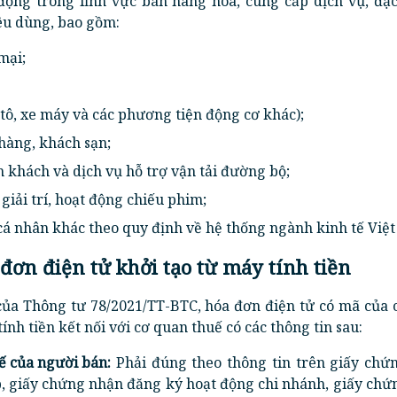
động trong lĩnh vực bán hàng hóa, cung cấp dịch vụ, đặc 
iêu dùng, bao gồm:
mại;
ô tô, xe máy và các phương tiện động cơ khác);
hàng, khách sạn;
h khách và dịch vụ hỗ trợ vận tải đường bộ;
giải trí, hoạt động chiếu phim;
 cá nhân khác theo quy định về hệ thống ngành kinh tế Việ
 đơn điện tử khởi tạo từ máy tính tiền
của Thông tư 78/2021/TT-BTC, hóa đơn điện tử có mã của 
ính tiền kết nối với cơ quan thuế có các thông tin sau:
uế của người bán:
Phải đúng theo thông tin trên giấy chứ
, giấy chứng nhận đăng ký hoạt động chi nhánh, giấy chứ