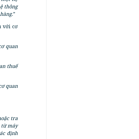
hệ thông
 hàng.
”
 với cơ
 cơ quan
uan thuế
 cơ quan
oặc tra
o từ máy
ác định