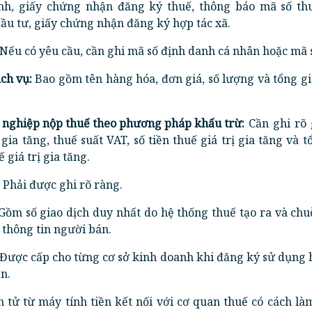
nh, giấy chứng nhận đăng ký thuế, thông báo mã số thu
u tư, giấy chứng nhận đăng ký hợp tác xã.
Nếu có yêu cầu, cần ghi mã số định danh cá nhân hoặc mã 
ch vụ:
Bao gồm tên hàng hóa, đơn giá, số lượng và tổng g
h nghiệp nộp thuế theo phương pháp khấu trừ:
Cần ghi rõ 
 gia tăng, thuế suất VAT, số tiền thuế giá trị gia tăng và t
 giá trị gia tăng.
Phải được ghi rõ ràng.
Gồm số giao dịch duy nhất do hệ thống thuế tạo ra và chu
thông tin người bán.
Được cấp cho từng cơ sở kinh doanh khi đăng ký sử dụng 
ền.
 tử từ máy tính tiền kết nối với cơ quan thuế có cách l