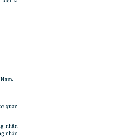
biệt là
t Nam.
cơ quan
ng nhận
ng nhận