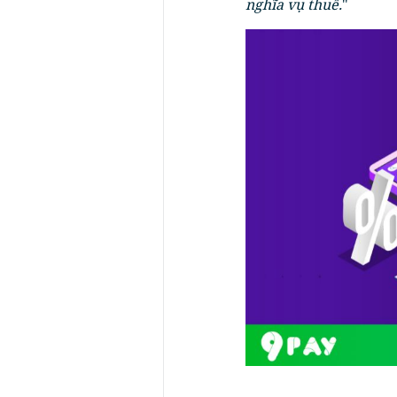
nghĩa vụ thuế.
"