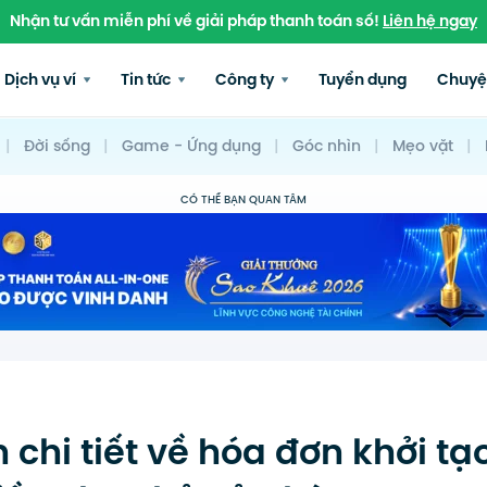
Nhận tư vấn miễn phí về giải pháp thanh toán số!
Liên hệ ngay
Dịch vụ ví
Tin tức
Công ty
Tuyển dụng
Chuyệ
|
Đời sống
|
Game - Ứng dụng
|
Góc nhìn
|
Mẹo vặt
|
CÓ THỂ BẠN QUAN TÂM
chi tiết về hóa đơn khởi tạo