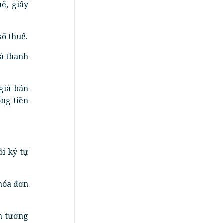
ế, giấy
số thuế.
iá thanh
giá bán
ổng tiền
ỗi ký tự
hóa đơn
àm tương