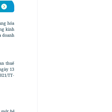
ụng hóa
ợng kinh
à doanh
an thuế
ngày 13
2021/TT-
c một hệ