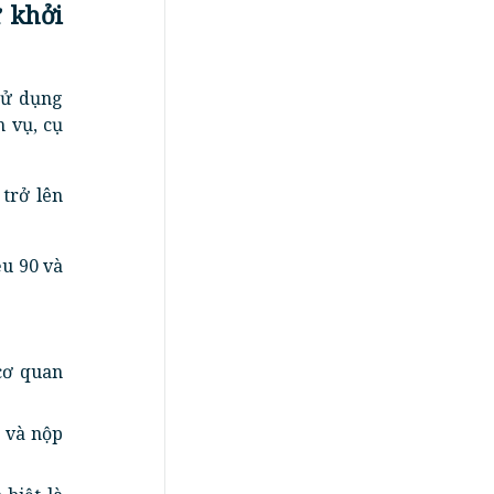
 khởi
sử dụng
h vụ, cụ
trở lên
ều 90 và
cơ quan
 và nộp