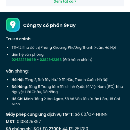
Xem tất cả >
Công ty cổ phần 9Pay
Trụ sở chính:
TT1-12 Khu đô thị Phùng Khoang, Phường Thanh Xuân, Hà Nội
Liên hệ văn phòng:
02422289999
-
0382942368
(Giờ hành chính)
Văn phòng:
Hà Nội
: Tầng 2, Toà Tây Hà, 19 Tố Hữu, Thanh Xuân, Hà Nội
Đà Nẵng
: Tầng 5 Trung tâm Tài chính Quốc tế Việt Nam (IFC), Như
Nguyệt, Hải Châu, Đà Nẵng
Hồ Chí Minh
: Tầng 2 tòa Agrex, 58 Võ Văn Tần, Xuân Hòa, Hồ Chí
Minh
Giấy phép cung ứng dịch vụ TGTT:
Số 60/GP-NHNN
MST:
0108425897
Số chứng chỉ ISO/IEC 27001:
44 121 251780