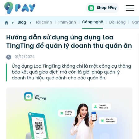
Shop 9Pay
Công nghệ
Blog
Tài chính
|
Phim ảnh
|
|
Đời sống
|
Gam
Hướng dẫn sử dụng ứng dụng Loa
TingTing để quản lý doanh thu quán ăn
01/12/2024
Ứng dụng Loa TingTing không chỉ là một công cụ thông
báo kết quả giao dịch mà còn là giải pháp quản lý
doanh thu hiệu quả dành cho các quán ăn.