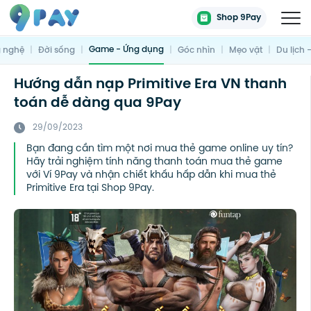
Shop 9Pay
Game - Ứng dụng
 nghệ
|
Đời sống
|
|
Góc nhìn
|
Mẹo vặt
|
Du lịch 
Hướng dẫn nạp Primitive Era VN thanh
toán dễ dàng qua 9Pay
29/09/2023
Bạn đang cần tìm một nơi mua thẻ game online uy tín?
Hãy trải nghiệm tính năng thanh toán mua thẻ game
với Ví 9Pay và nhận chiết khấu hấp dẫn khi mua thẻ
Primitive Era tại Shop 9Pay.