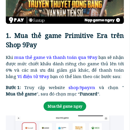
1. Mua thẻ game Primitive Era trên
Shop 9Pay
Khi
mua thẻ game và thanh toán qua 9Pay
bạn sẽ nhận
được mức chiết khấu dành riêng cho game thủ lên tới
6% và các mã ưu đãi giảm giá khác, để thanh toán
bằng
Ví điện tử 9Pay
bạn có thể làm theo các bước sau:
Bước 1:
Truy cập website
shop.9pay.vn
và chọn "
Mua thẻ game
", sau đó chọn mục “
Funcard
”.
Mua thẻ game ngay