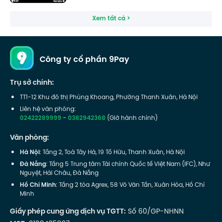
Xem tất cả >
Công ty cổ phần 9Pay
Trụ sở chính:
TT1-12 Khu đô thị Phùng Khoang, Phường Thanh Xuân, Hà Nội
Liên hệ văn phòng:
02422289999
-
0382942368
(Giờ hành chính)
Văn phòng:
Hà Nội
: Tầng 2, Toà Tây Hà, 19 Tố Hữu, Thanh Xuân, Hà Nội
Đà Nẵng
: Tầng 5 Trung tâm Tài chính Quốc tế Việt Nam (IFC), Như
Nguyệt, Hải Châu, Đà Nẵng
Hồ Chí Minh
: Tầng 2 tòa Agrex, 58 Võ Văn Tần, Xuân Hòa, Hồ Chí
Minh
Giấy phép cung ứng dịch vụ TGTT:
Số 60/GP-NHNN