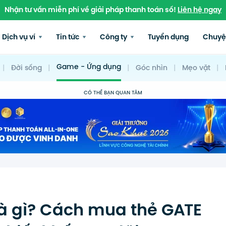
Nhận tư vấn miễn phí về giải pháp thanh toán số!
Liên hệ ngay
Dịch vụ ví
Tin tức
Công ty
Tuyển dụng
Chuyệ
Game - Ứng dụng
|
Đời sống
|
|
Góc nhìn
|
Mẹo vặt
|
CÓ THỂ BẠN QUAN TÂM
là gì? Cách mua thẻ GATE