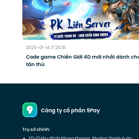
2025-01-14 17:20:31
Code game Chiến Giới 4D mới nhất dành ch
tân thủ
Công ty cổ phần 9Pay
Trụ sở chính: