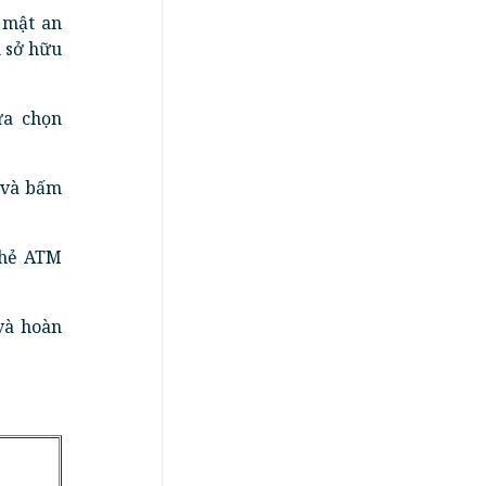
 mật an
n sở hữu
ựa chọn
 và bấm
thẻ ATM
và hoàn