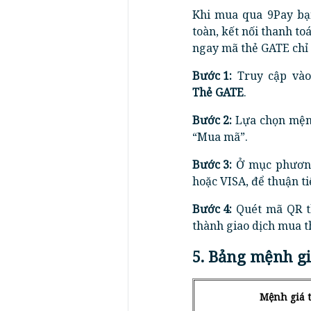
Khi mua qua 9Pay bạ
toàn, kết nối thanh t
ngay mã thẻ GATE chỉ 
Bước 1:
Truy cập vào
Thẻ GATE
.
Bước 2:
Lựa chọn mệnh
“Mua mã”.
Bước 3:
Ở mục phương 
hoặc VISA, để thuận ti
Bước 4:
Quét mã QR th
thành giao dịch mua t
5. Bảng mệnh gi
Mệnh giá 