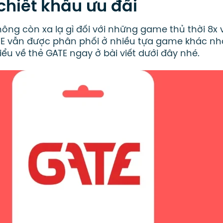
 chiết khấu ưu đãi
hông còn xa lạ gì đối với những game thủ thời 8x v
TE vẫn được phân phối ở nhiều tựa game khác nh
ểu về thẻ GATE ngay ở bài viết dưới đây nhé.