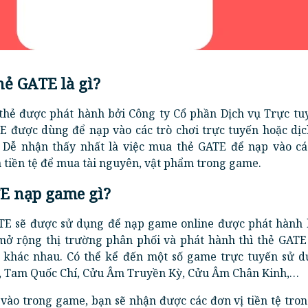
hẻ GATE là gì?
 thẻ được phát hành bởi Công ty Cổ phần Dịch vụ Trực tu
TE được dùng để nạp vào các trò chơi trực tuyến hoặc dịc
. Dễ nhận thấy nhất là việc mua thẻ GATE để nạp vào c
 tiền tệ để mua tài nguyên, vật phẩm trong game.
TE nạp game gì?
TE sẽ được sử dụng để nạp game online được phát hành 
 mở rộng thị trường phân phối và phát hành thì thẻ GATE
 khác nhau. Có thể kể đến một số game trực tuyến sử d
r, Tam Quốc Chí, Cửu Âm Truyền Kỳ, Cửu Âm Chân Kinh,…
 vào trong game, bạn sẽ nhận được các đơn vị tiền tệ tro