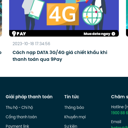
2023-10-18 17:34:56
o
Cách nạp DATA 3G/4G giá chiết khấu khi
thanh toán qua 9Pay
Giải pháp thanh toán
Tin tức
Chăm s
Hotline (
Thu hộ - Chi hộ
Thông báo
1900 88 6
Cổng thanh toán
Khuyến mại
Email
Payment link
Sự kiện