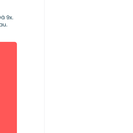
à 9x.
au.