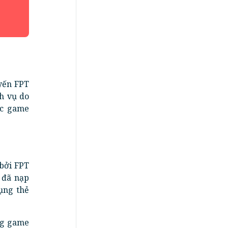
yến FPT
h vụ do
ác game
bởi FPT
 đã nạp
ụng thẻ
ng game