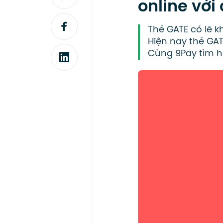
online với
Thẻ GATE có lẽ k
Hiện nay thẻ GA
Cùng 9Pay tìm hi