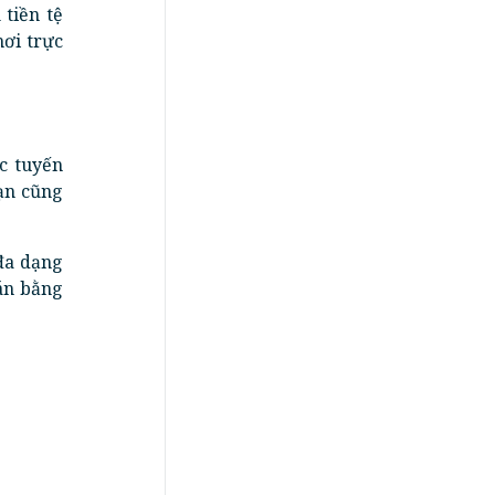
tiền tệ
ơi trực
c tuyến
bạn cũng
đa dạng
án bằng