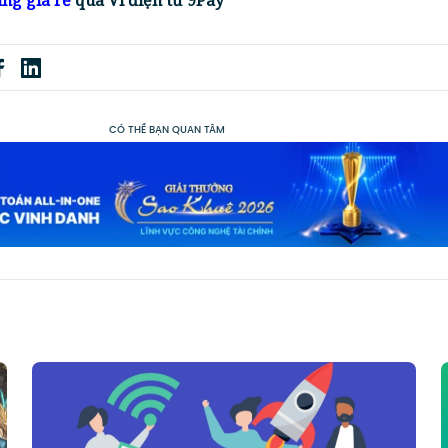
ng giá rẻ
qua Ví điện tử 9Pay
CÓ THỂ BẠN QUAN TÂM