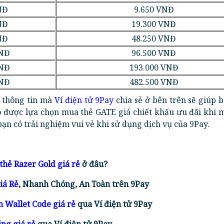
NĐ
9.650 VNĐ
NĐ
19.300 VNĐ
NĐ
48.250 VNĐ
VNĐ
96.500 VNĐ
VNĐ
193.000 VNĐ
VNĐ
482.500 VNĐ
 thông tin mà
Ví điện tử 9Pay
chia sẻ ở bên trên sẽ giúp 
ó được lựa chọn mua thẻ GATE giá chiết khấu ưu đãi khi 
bạn có trải nghiệm vui vẻ khi sử dụng dịch vụ của 9Pay.
thẻ Razer Gold giá rẻ
ở đâu?
iá Rẻ
, Nhanh Chóng, An Toàn trên 9Pay
 Wallet Code giá rẻ
qua Ví điện tử 9Pay