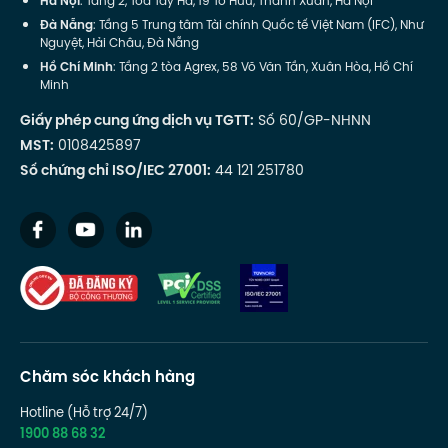
Hà Nội
: Tầng 2, Toà Tây Hà, 19 Tố Hữu, Thanh Xuân, Hà Nội
Đà Nẵng
: Tầng 5 Trung tâm Tài chính Quốc tế Việt Nam (IFC), Như
Nguyệt, Hải Châu, Đà Nẵng
Hồ Chí Minh
: Tầng 2 tòa Agrex, 58 Võ Văn Tần, Xuân Hòa, Hồ Chí
Minh
Giấy phép cung ứng dịch vụ TGTT:
Số 60/GP-NHNN
MST:
0108425897
Số chứng chỉ ISO/IEC 27001:
44 121 251780
Chăm sóc khách hàng
Hotline (Hỗ trợ 24/7)
1900 88 68 32