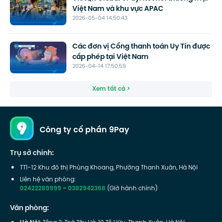
Việt Nam và khu vực APAC
2026-05-04 14:50:43
Các đơn vị Cổng thanh toán Uy Tín được
cấp phép tại Việt Nam
2026-04-14 17:50:59
Xem tất cả >
Công ty cổ phần 9Pay
Trụ sở chính:
TT1-12 Khu đô thị Phùng Khoang, Phường Thanh Xuân, Hà Nội
Liên hệ văn phòng:
02422289999
-
0382942368
(Giờ hành chính)
Văn phòng: