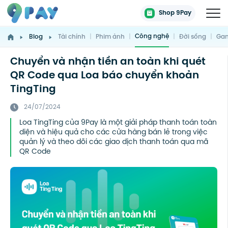
Shop 9Pay
Công nghệ
Blog
Tài chính
|
Phim ảnh
|
|
Đời sống
|
Gam
Chuyển và nhận tiền an toàn khi quét
QR Code qua Loa báo chuyển khoản
TingTing
24/07/2024
Loa TingTing của 9Pay là một giải pháp thanh toán toàn
diện và hiệu quả cho các cửa hàng bán lẻ trong việc
quản lý và theo dõi các giao dịch thanh toán qua mã
QR Code