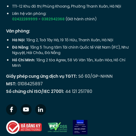
TT1-12 Khu đô thị Phùng Khoang, Phường Thanh Xuân, Hà Nội
Liên hệ văn phòng:
02422289999
-
0382942368
(Giờ hành chính)
Văn phòng:
Hà Nội
: Tầng 2, Toà Tây Hà, 19 Tố Hữu, Thanh Xuân, Hà Nội
Đà Nẵng
: Tầng 5 Trung tâm Tài chính Quốc tế Việt Nam (IFC), Như
Nguyệt, Hải Châu, Đà Nẵng
Hồ Chí Minh
: Tầng 2 tòa Agrex, 58 Võ Văn Tần, Xuân Hòa, Hồ Chí
Minh
Giấy phép cung ứng dịch vụ TGTT:
Số 60/GP-NHNN
MST:
0108425897
Số chứng chỉ ISO/IEC 27001:
44 121 251780