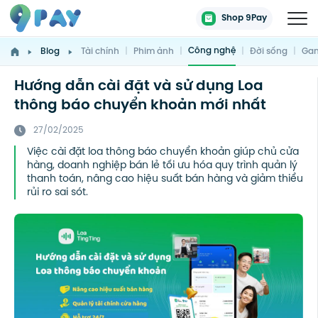
Shop 9Pay
Công nghệ
Blog
Tài chính
|
Phim ảnh
|
|
Đời sống
|
Gam
Hướng dẫn cài đặt và sử dụng Loa
thông báo chuyển khoản mới nhất
27/02/2025
Việc cài đặt loa thông báo chuyển khoản giúp chủ cửa
hàng, doanh nghiệp bán lẻ tối ưu hóa quy trình quản lý
thanh toán, nâng cao hiệu suất bán hàng và giảm thiểu
rủi ro sai sót.