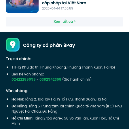
cấp phép tại Việt Nam
2026-04-14 17:50:59
Xem tất cả >
Công ty cổ phần 9Pay
Trụ sở chính:
TT1-12 Khu đô thị Phùng Khoang, Phường Thanh Xuân, Hà Nội
Liên hệ văn phòng:
02422289999
-
0382942368
(Giờ hành chính)
Văn phòng:
Hà Nội
: Tầng 2, Toà Tây Hà, 19 Tố Hữu, Thanh Xuân, Hà Nội
Đà Nẵng
: Tầng 5 Trung tâm Tài chính Quốc tế Việt Nam (IFC), Như
Nguyệt, Hải Châu, Đà Nẵng
Hồ Chí Minh
: Tầng 2 tòa Agrex, 58 Võ Văn Tần, Xuân Hòa, Hồ Chí
Minh