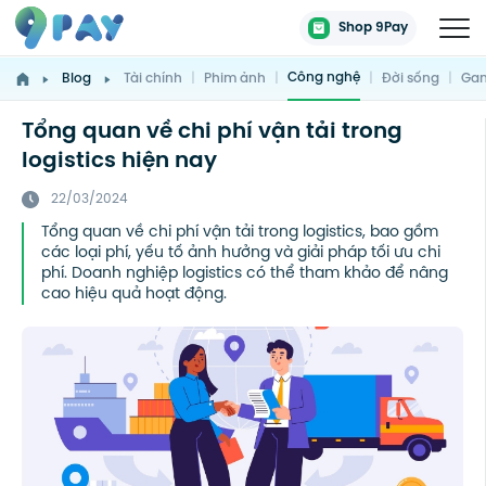
Shop 9Pay
Công nghệ
Blog
Tài chính
|
Phim ảnh
|
|
Đời sống
|
Gam
Tổng quan về chi phí vận tải trong
logistics hiện nay
22/03/2024
Tổng quan về chi phí vận tải trong logistics, bao gồm
các loại phí, yếu tố ảnh hưởng và giải pháp tối ưu chi
phí. Doanh nghiệp logistics có thể tham khảo để nâng
cao hiệu quả hoạt động.