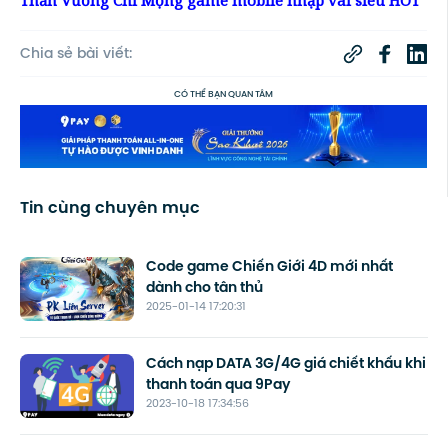
Chia sẻ bài viết:
CÓ THỂ BẠN QUAN TÂM
Tin cùng chuyên mục
Code game Chiến Giới 4D mới nhất
dành cho tân thủ
2025-01-14 17:20:31
Cách nạp DATA 3G/4G giá chiết khấu khi
thanh toán qua 9Pay
2023-10-18 17:34:56