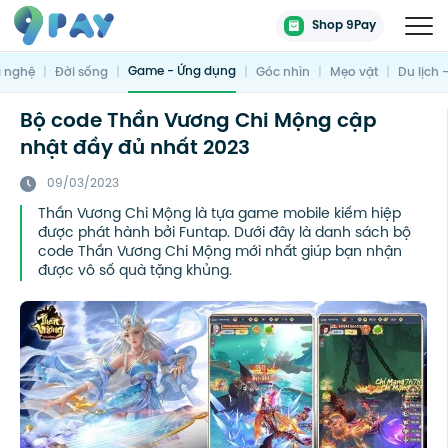
Shop 9Pay
Game - Ứng dụng
 nghệ
|
Đời sống
|
|
Góc nhìn
|
Mẹo vặt
|
Du lịch 
Bộ code Thần Vương Chi Mộng cập
nhật đầy đủ nhất 2023
09/03/2023
Thần Vương Chi Mộng là tựa game mobile kiếm hiệp
được phát hành bởi Funtap. Dưới đây là danh sách bộ
code Thần Vương Chi Mộng mới nhất giúp bạn nhận
được vô số quà tặng khủng.