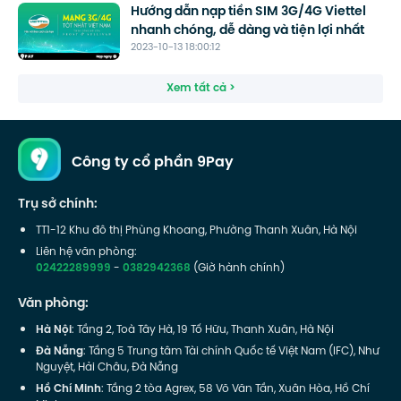
Hướng dẫn nạp tiền SIM 3G/4G Viettel
nhanh chóng, dễ dàng và tiện lợi nhất
2023-10-13 18:00:12
Xem tất cả >
Công ty cổ phần 9Pay
Trụ sở chính:
TT1-12 Khu đô thị Phùng Khoang, Phường Thanh Xuân, Hà Nội
Liên hệ văn phòng:
02422289999
-
0382942368
(Giờ hành chính)
Văn phòng:
Hà Nội
: Tầng 2, Toà Tây Hà, 19 Tố Hữu, Thanh Xuân, Hà Nội
Đà Nẵng
: Tầng 5 Trung tâm Tài chính Quốc tế Việt Nam (IFC), Như
Nguyệt, Hải Châu, Đà Nẵng
Hồ Chí Minh
: Tầng 2 tòa Agrex, 58 Võ Văn Tần, Xuân Hòa, Hồ Chí