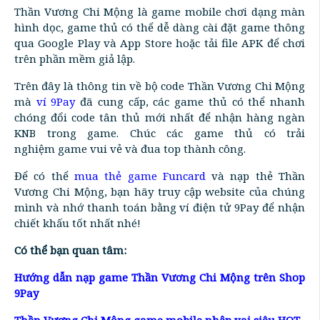
Thần Vương Chi Mộng là game mobile chơi dạng màn
hình dọc, game thủ có thể dễ dàng cài đặt game thông
qua Google Play và App Store hoặc tải file APK để chơi
trên phần mềm giả lập.
Trên đây là thông tin về bộ code Thần Vương Chi Mộng
mà
ví 9Pay
đã cung cấp, các game thủ có thể nhanh
chóng đổi code tân thủ mới nhất để nhận hàng ngàn
KNB trong game. Chúc các game thủ có trải
nghiệm game vui vẻ và đua top thành công.
Để có thể
mua thẻ game Funcard
và nạp thẻ Thần
Vương Chi Mộng, bạn hãy truy cập website của chúng
mình và nhớ thanh toán bằng ví điện tử 9Pay để nhận
chiết khấu tốt nhất nhé!
Có thể bạn quan tâm:
Hướng dẫn nạp game Thần Vương Chi Mộng trên Shop
9Pay
Thần Vương Chi Mộng game mobile nhập vai siêu HOT