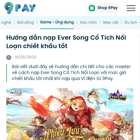
Shop 9Pay
Game - Ứng dụng
 nghệ
|
Đời sống
|
|
Góc nhìn
|
Mẹo vặt
|
Du lịch 
Hướng dẫn nạp Ever Song Cổ Tích Nổi
Loạn chiết khấu tốt
16/05/2023
Bài viết dưới đây sẽ hướng dẫn chi tiết cho các master
về cách nạp Ever Song Cổ Tích Nổi Loạn với mức giá
chiết khấu tốt nhất khi nạp qua Ví điện tử 9Pay.