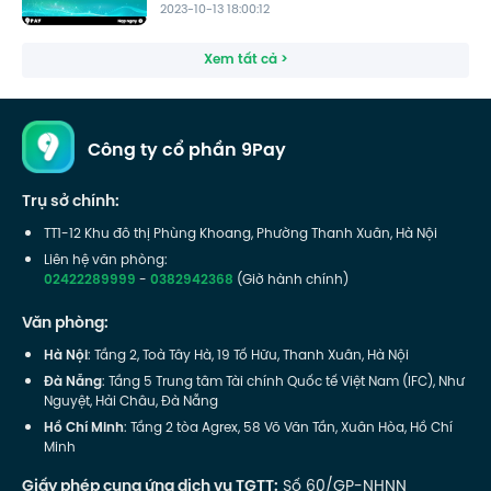
2023-10-13 18:00:12
Xem tất cả >
Công ty cổ phần 9Pay
Trụ sở chính:
TT1-12 Khu đô thị Phùng Khoang, Phường Thanh Xuân, Hà Nội
Liên hệ văn phòng:
02422289999
-
0382942368
(Giờ hành chính)
Văn phòng:
Hà Nội
: Tầng 2, Toà Tây Hà, 19 Tố Hữu, Thanh Xuân, Hà Nội
Đà Nẵng
: Tầng 5 Trung tâm Tài chính Quốc tế Việt Nam (IFC), Như
Nguyệt, Hải Châu, Đà Nẵng
Hồ Chí Minh
: Tầng 2 tòa Agrex, 58 Võ Văn Tần, Xuân Hòa, Hồ Chí
Minh
Giấy phép cung ứng dịch vụ TGTT:
Số 60/GP-NHNN