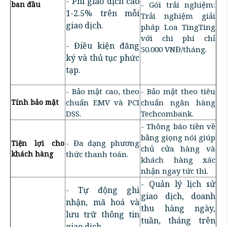
- Phí giao dịch cao
ban đầu
- Gói trải nghiệm:
1-2.5% trên mỗi
Trải nghiệm giải
giao dịch.
pháp Loa TingTing
với chi phí chỉ
- Điều kiện đăng
50.000 VNĐ/tháng.
ký và thủ tục phức
tạp.
- Bảo mật cao, theo
- Bảo mật theo tiêu
Tính bảo mật
chuẩn EMV và PCI
chuẩn ngân hàng
DSS.
Techcombank.
- Thông báo tiền về
bằng giọng nói giúp
- Đa dạng phương
Tiện lợi cho
chủ cửa hàng và
khách hàng
thức thanh toán.
khách hàng xác
nhận ngay tức thì.
- Quản lý lịch sử
- Tự động ghi
giao dịch, doanh
nhận, mã hoá và
thu hàng ngày,
lưu trữ thông tin
tuần, tháng trên
giao dịch.