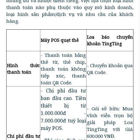
những ưu và nhược điểm riêng. Việc lựa chọn loại hình
thanh toán nào phụ thuộc vào quy mô kinh doanh,
loại hình sản phẩm/dịch vụ và nhu cầu của khách
hàng.
Loa báo chuyển
Máy POS quẹt thẻ
khoản TingTing
- Thanh toán bằng
thẻ từ, thẻ chip,
- Chuyển khoản qua
Hình thức
thanh toán không
thanh toán
QR Code.
tiếp xúc, thanh
toán QR Code.
- Chi phí đầu tư
ban đầu cao. Tiền
thiết bị từ
- Gói sở hữu: Mua
1.000.000đ -
vĩnh viễn trọn bộ
7.000.000đ tuỳ loại
giải pháp Loa
máy POS.
TingTing với Giá
600.000 VNĐ.
Chi phí đầu tư