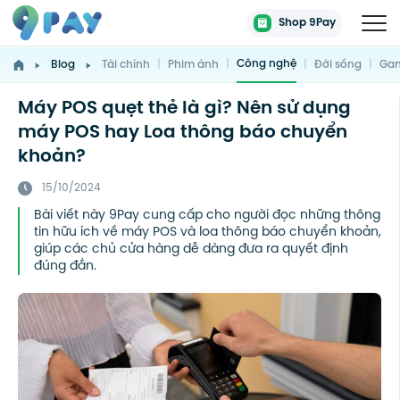
Shop 9Pay
Công nghệ
Blog
Tài chính
|
Phim ảnh
|
|
Đời sống
|
Gam
Máy POS quẹt thẻ là gì? Nên sử dụng
máy POS hay Loa thông báo chuyển
khoản?
15/10/2024
Bài viết này 9Pay cung cấp cho người đọc những thông
tin hữu ích về máy POS và loa thông báo chuyển khoản,
giúp các chủ cửa hàng dễ dàng đưa ra quyết định
đúng đắn.