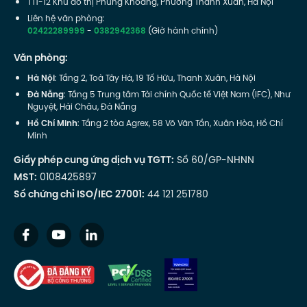
TT1-12 Khu đô thị Phùng Khoang, Phường Thanh Xuân, Hà Nội
Liên hệ văn phòng:
02422289999
-
0382942368
(Giờ hành chính)
Văn phòng:
Hà Nội
: Tầng 2, Toà Tây Hà, 19 Tố Hữu, Thanh Xuân, Hà Nội
Đà Nẵng
: Tầng 5 Trung tâm Tài chính Quốc tế Việt Nam (IFC), Như
Nguyệt, Hải Châu, Đà Nẵng
Hồ Chí Minh
: Tầng 2 tòa Agrex, 58 Võ Văn Tần, Xuân Hòa, Hồ Chí
Minh
Giấy phép cung ứng dịch vụ TGTT:
Số 60/GP-NHNN
MST:
0108425897
Số chứng chỉ ISO/IEC 27001:
44 121 251780