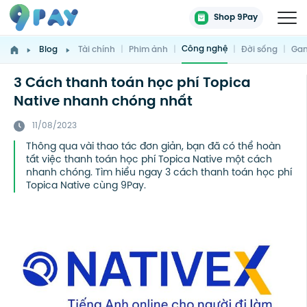
Shop 9Pay
Công nghệ
Blog
Tài chính
|
Phim ảnh
|
|
Đời sống
|
Gam
3 Cách thanh toán học phí Topica
Native nhanh chóng nhất
11/08/2023
Thông qua vài thao tác đơn giản, bạn đã có thể hoàn
tất việc thanh toán học phí Topica Native một cách
nhanh chóng. Tìm hiểu ngay 3 cách thanh toán học phí
Topica Native cùng 9Pay.