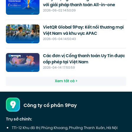
với giải pháp thanh toán All-in-one
2026-06-02 14:50:09
VietQR Global 9Pay: Kết nối thương mại
Việt Nam và khu vực APAC
2026-05-04 14:50:43
Các đơn vị Cổng thanh toán Uy Tín được
cấp phép tại Việt Nam
2026-04-14 17:50:59
Xem tất cả >
Công ty cổ phần 9Pay
Trụ sở chính:
TT1-12 Khu đô thị Phùng Khoang, Phường Thanh Xuân, Hà Nội