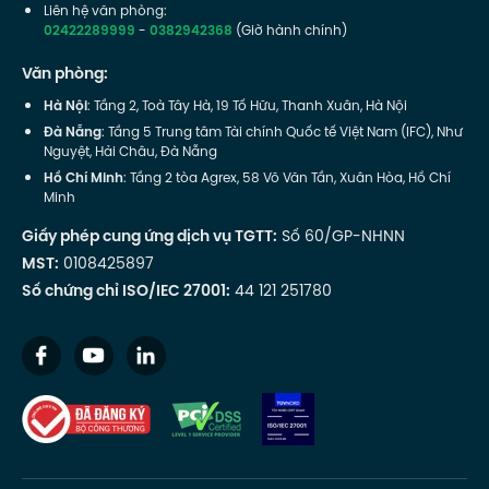
Liên hệ văn phòng:
02422289999
-
0382942368
(Giờ hành chính)
Văn phòng:
Hà Nội
: Tầng 2, Toà Tây Hà, 19 Tố Hữu, Thanh Xuân, Hà Nội
Đà Nẵng
: Tầng 5 Trung tâm Tài chính Quốc tế Việt Nam (IFC), Như
Nguyệt, Hải Châu, Đà Nẵng
Hồ Chí Minh
: Tầng 2 tòa Agrex, 58 Võ Văn Tần, Xuân Hòa, Hồ Chí
Minh
Giấy phép cung ứng dịch vụ TGTT:
Số 60/GP-NHNN
MST:
0108425897
Số chứng chỉ ISO/IEC 27001:
44 121 251780