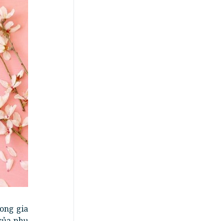
rong gia
 của phụ