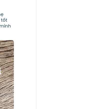
mẹ
 tốt
 mình