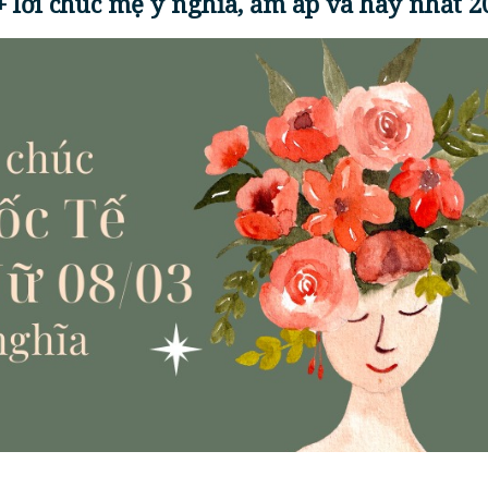
+ lời chúc mẹ ý nghĩa, ấm áp và hay nhất 2