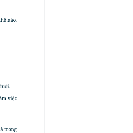
thế nào.
đuổi.
àm việc
là trong