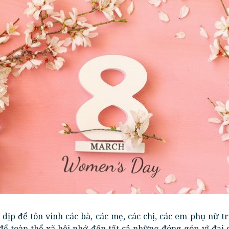
 dịp để tôn vinh các bà, các mẹ, các chị, các em phụ nữ t
để toàn thể xã hội nhớ đến tất cả những đóng góp vĩ đại