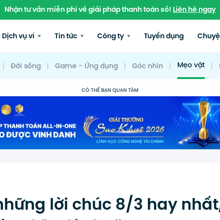
Nhận tư vấn miễn phí về giải pháp thanh toán số!
Liên hệ ngay
Dịch vụ ví
Tin tức
Công ty
Tuyển dụng
Chuyệ
Mẹo vặt
|
Đời sống
|
Game - Ứng dụng
|
Góc nhìn
|
|
CÓ THỂ BẠN QUAN TÂM
hững lời chúc 8/3 hay nhất