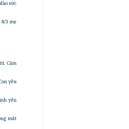
 dào sức
 8/3 mẹ
ời. Cảm
 Con yêu
ình yêu
ong mắt