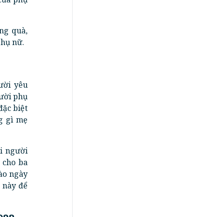
ng quà,
phụ nữ.
ười yêu
gười phụ
đặc biệt
g gì mẹ
i người
 cho ba
Vào ngày
 này để