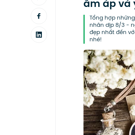
ấm áp và 
Tổng hợp những 
nhân dịp 8/3 - n
đẹp nhất đến vớ
nhé!