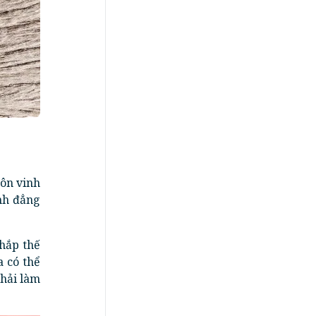
ôn vinh
nh đẳng
khắp thế
a có thể
phải làm